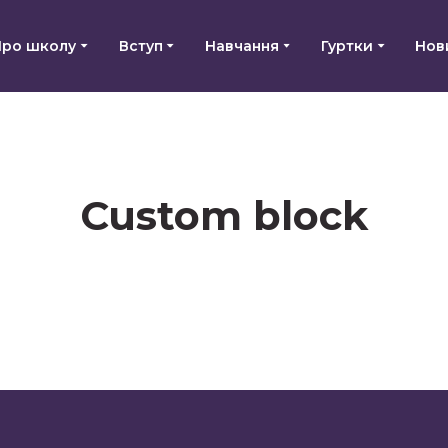
Про школу
Вступ
Навчання
Гуртки
Нов
Custom block