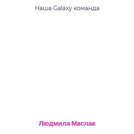
найкращих результатів для кожного учня
Наша Galaxy команда
Людмила Маслак