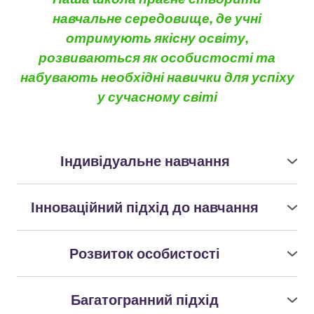
навчальне середовище, де учні
отримують якісну освіту,
розвиваються як особистості та
набувають необхідні навички для успіху
у сучасному світі
Індивідуальне навчання
Ми віримо в унікальність кожної дитини,
тому враховуємо потреби кожного учня та
Інноваційний підхід до навчання
допомагаємо розвивати потенціал
Ми використовуємо передові методики та
індивідуально
технології, щоб забезпечити активну участь
Розвиток особистості
учнів у процесі навчання.
Наша школа покладає акцент на розвиток
не лише академічних здібностей, але й
Учні вивчають програмування, штучний
Багатогранний підхід
соціальних, емоційних та моральних