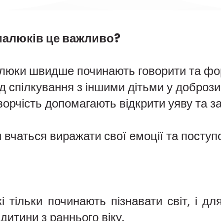
малюків це важливо?
люки швидше починають говорити та фор
ід спілкування з іншими дітьми у добро
творчість допомагають відкрити уяву та 
и вчаться виражати свої емоції та посту
кі тільки починають пізнавати світ, і д
дитини з раннього віку.