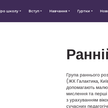
Про школу
Вступ
Навчання
Гуртки
Нов
Ранні
Група раннього ро
(ЖК Галактика, Київ)
допомагають малюк
мислення та перші 
з урахуванням вік
сучасних педагогіч