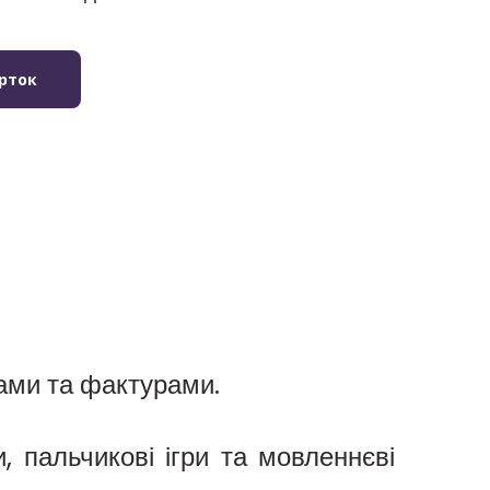
урток
мами та фактурами.
 пальчикові ігри та мовленнєві