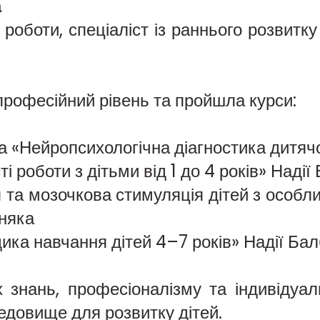
а
роботи, спеціаліст із раннього розвитку
 професійний рівень та пройшла курси:
 «Нейропсихологічна діагностика дитячого
 роботи з дітьми від 1 до 4 років» Надії
 та мозочкова стимуляція дітей з особ
няка
дика навчання дітей 4–7 років» Надії Бал
знань, професіоналізму та індивідуал
едовище для розвитку дітей.