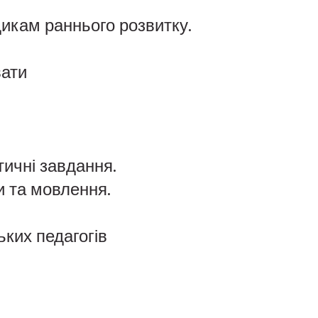
дикам раннього розвитку.
вати
тичні завдання.
и та мовлення.
ьких педагогів