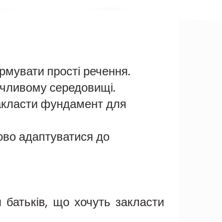
мувати прості речення.
зичливому середовищі.
закласти фундамент для
пово адаптуватися до
ля батьків, що хочуть закласти