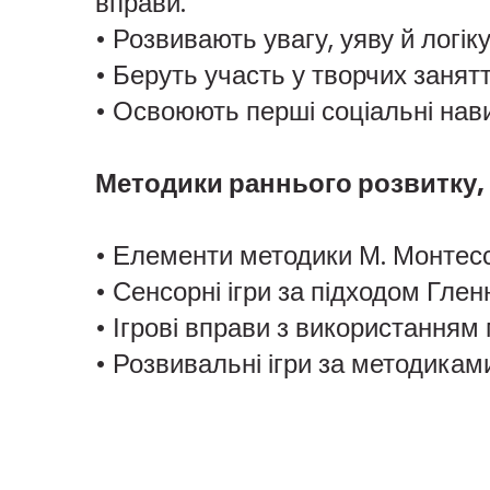
вправи.
• Розвивають увагу, уяву й логі
• Беруть участь у творчих занятт
• Освоюють перші соціальні нави
Методики раннього розвитку, 
• Елементи методики М. Монтессо
• Сенсорні ігри за підходом Гле
• Ігрові вправи з використанням м
• Розвивальні ігри за методикам