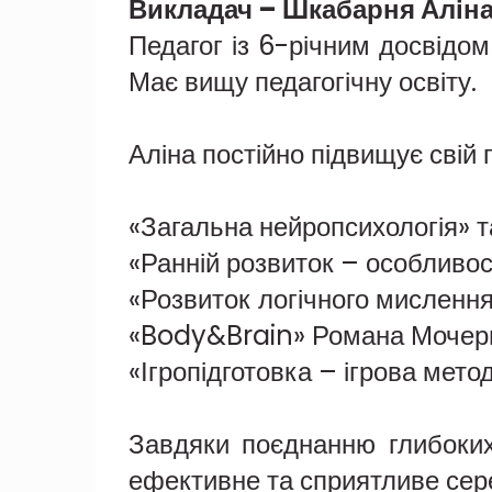
Викладач – Шкабарня Алін
Педагог із 6-річним досвідом 
Має вищу педагогічну освіту.
Аліна постійно підвищує свій
«Загальна нейропсихологія» та
«Ранній розвиток – особливості
«Розвиток логічного мислення
«Body&Brain» Романа Мочер
«Ігропідготовка – ігрова мето
Завдяки поєднанню глибоких 
ефективне та сприятливе сер