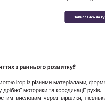
Записатись на г
яттях з раннього розвитку?
могою ігор із різними матеріалами, фор
 дрібної моторики та координації рухів.
стим висловам через віршики, пісеньки,