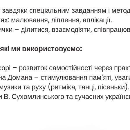
ку завдяки спеціальним завданням і мето
ях: малювання, ліплення, аплікації.
чки – ділитися, взаємодіяти, співпрацю
які ми використовуємо:
рі – розвиток самостійності через прак
нна Домана – стимулювання пам’яті, уваг
узики та руху (ритміка, танці, пісеньки).
и В. Сухомлинського та сучасних українс