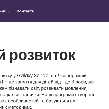
ини
Контакти
й розвиток
звитку у Galaxy School на Лівобережній
 – це заняття для дітей від 1 до 3 років, які
ам пізнавати світ, розвивати мовлення,
соціальні навички. Наші програми створені
ових особливостей та базуються на
них методиках.