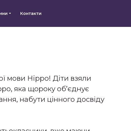
ини
Контакти
ої мови Hippo! Діти взяли
ppo, яка щороку об’єднує
нання, набути цінного досвіду
ретьокласники, вже маючи