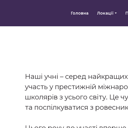
Головна
Локації
Наші учні – серед найкращих 
участь у престижній міжнарод
школярів з усього світу. Це 
та поспілкуватися з ровесник
Цього року до участі вперше 