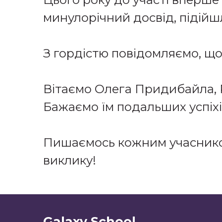
минулорічний досвід, підій
З гордістю повідомляємо, що
Вітаємо Олега Придибайла, 
Бажаємо їм подальших успіхі
Пишаємось кожним учасником
виклику!
Galaxy School