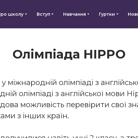
Про школу
Вступ
Навчання
Гуртки
Нов
Олімпіада HIPPO
у міжнародній олімпіаді з англійськ
ній олімпіаді з англійської мови Hi
чудова можливість перевірити свої з
ами з інших країн.
долучилися навіть учні 2 класу, а т